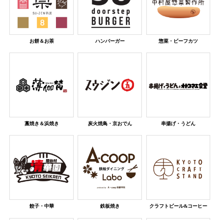
お餅＆お茶
ハンバーガー
惣菜・ビーフカツ
藁焼き＆浜焼き
炭火焼鳥・京おでん
串揚げ・うどん
餃子・中華
鉄板焼き
クラフトビール&コーヒー